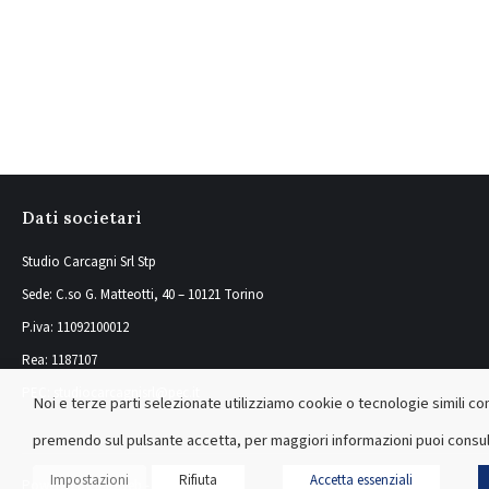
Dati societari
Studio Carcagni Srl Stp
Sede: C.so G. Matteotti, 40 – 10121 Torino
P.iva: 11092100012
Rea: 1187107
PEC: studiocarcagnisrl@pec.it
Noi e terze parti selezionate utilizziamo cookie o tecnologie simili com
premendo sul pulsante accetta, per maggiori informazioni puoi consul
Impostazioni
Rifiuta
Accetta essenziali
Powered by Infoweb - Siti Web Torino