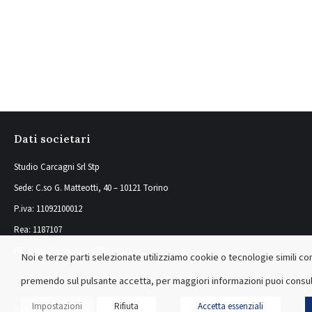
Dati societari
Studio Carcagni Srl Stp
Sede: C.so G. Matteotti, 40 – 10121 Torino
P.iva: 11092100012
Rea: 1187107
PEC: studiocarcagnisrl@pec.it
Noi e terze parti selezionate utilizziamo cookie o tecnologie simili com
premendo sul pulsante accetta, per maggiori informazioni puoi consul
Impostazioni
Rifiuta
Accetta essenziali
Powered by Infoweb - Siti Web Torino